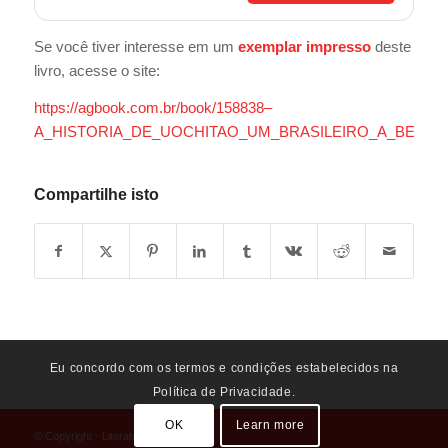
Se você tiver interesse em um
exemplar impresso
deste
livro, acesse o site:
https://agbook.com.br/book/158838–
A_HISTORIA_DE_UOCHITAO_UM_BRASILEIRO_A_BEIR
Compartilhe isto
Eu concordo com os termos e condições estabelecidos na
Política de Privacidade.
OK
Learn more
© Copyright - Literatura Educativa