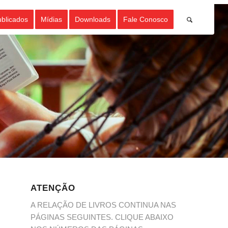
ublicados
Mídias
Downloads
Fale Conosco
ATENÇÃO
A RELAÇÃO DE LIVROS CONTINUA NAS
PÁGINAS SEGUINTES. CLIQUE ABAIXO