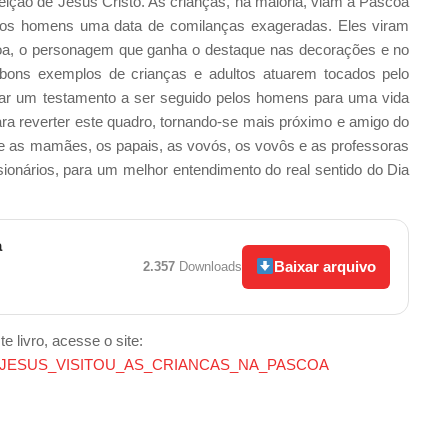
ção de Jesus Cristo. As crianças, na maioria, viam a Páscoa
 os homens uma data de comilanças exageradas. Eles viram
oa, o personagem que ganha o destaque nas decorações e no
 bons exemplos de crianças e adultos atuarem tocados pelo
xar um testamento a ser seguido pelos homens para uma vida
ara reverter este quadro, tornando-se mais próximo e amigo do
e as mamães, os papais, as vovós, os vovôs e as professoras
onários, para um melhor entendimento do real sentido do Dia
a
Baixar arquivo
2.357
Downloads
e livro, acesse o site:
QUE_JESUS_VISITOU_AS_CRIANCAS_NA_PASCOA