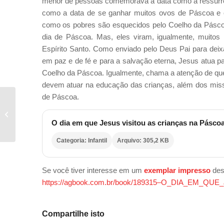
menor de pessoas comemorava a data como a ressurrei
como a data de se ganhar muitos ovos de Páscoa e
como os pobres são esquecidos pelo Coelho da Pásc
dia de Páscoa. Mas, eles viram, igualmente, muitos
Espírito Santo. Como enviado pelo Deus Pai para dei
em paz e de fé e para a salvação eterna, Jesus atua p
Coelho da Páscoa. Igualmente, chama a atenção de qu
devem atuar na educação das crianças, além dos missi
de Páscoa.
O MENINO QUE
QUERIA TER AMIGOS
O dia em que Jesus visitou as crianças na Pásco
Categoria: Infantil
Arquivo: 305,2 KB
Se você tiver interesse em um
exemplar impresso
dest
https://agbook.com.br/book/189315–O_DIA_EM_
Compartilhe isto