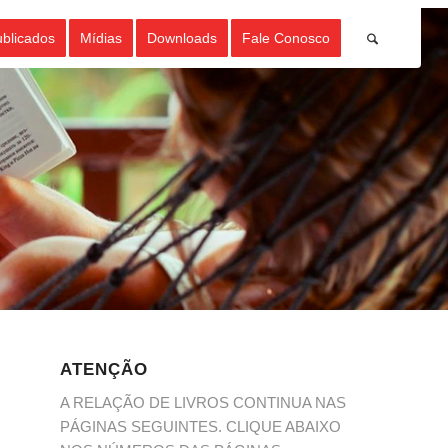
ublicados
Mídias
Downloads
Fale Conosco
ATENÇÃO
A RELAÇÃO DE LIVROS CONTINUA NAS
PÁGINAS SEGUINTES. CLIQUE ABAIXO