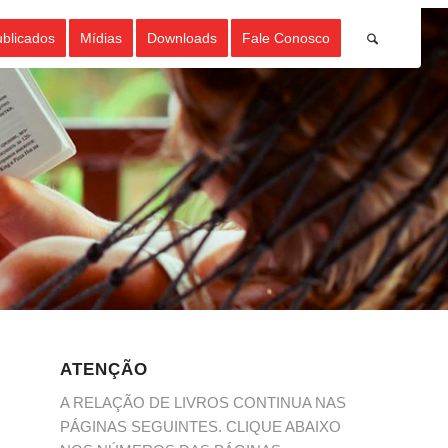
ublicados
Mídias
Downloads
Fale Conosco
ATENÇÃO
A RELAÇÃO DE LIVROS CONTINUA NAS
PÁGINAS SEGUINTES. CLIQUE ABAIXO