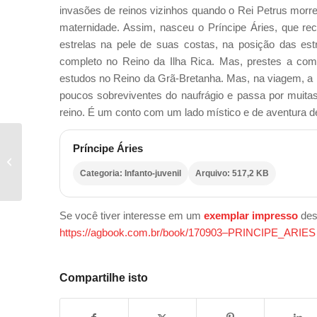
invasões de reinos vizinhos quando o Rei Petrus morre
maternidade. Assim, nasceu o Príncipe Áries, que 
estrelas na pele de suas costas, na posição das est
completo no Reino da Ilha Rica. Mas, prestes a comp
estudos no Reino da Grã-Bretanha. Mas, na viagem, a n
poucos sobreviventes do naufrágio e passa por muitas
reino. É um conto com um lado místico e de aventura de
Príncipe Áries
PRINCESA AQUÁRIO
Categoria: Infanto-juvenil
Arquivo: 517,2 KB
Se você tiver interesse em um
exemplar impresso
dest
https://agbook.com.br/book/170903–PRINCIPE_ARIES
Compartilhe isto