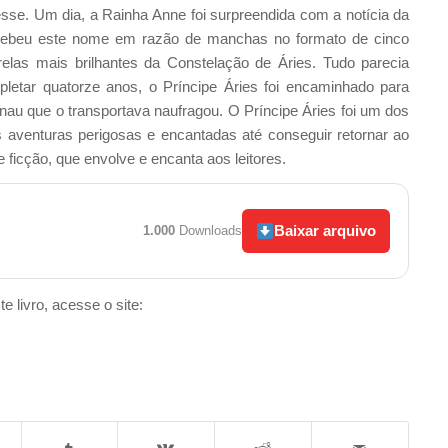
sse. Um dia, a Rainha Anne foi surpreendida com a notícia da
recebeu este nome em razão de manchas no formato de cinco
relas mais brilhantes da Constelação de Áries. Tudo parecia
letar quatorze anos, o Príncipe Áries foi encaminhado para
au que o transportava naufragou. O Príncipe Áries foi um dos
 aventuras perigosas e encantadas até conseguir retornar ao
 ficção, que envolve e encanta aos leitores.
Baixar arquivo
1.000
Downloads
e livro, acesse o site: