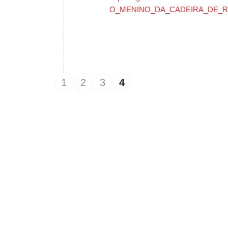
O_MENINO_DA_CADEIRA_DE_
1
2
3
4