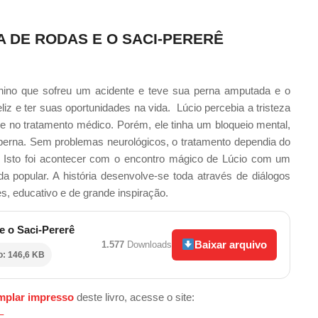
A DE RODAS E O SACI-PERERÊ
enino que sofreu um acidente e teve sua perna amputada e o
eliz e ter suas oportunidades na vida. Lúcio percebia a tristeza
e no tratamento médico. Porém, ele tinha um bloqueio mental,
perna. Sem problemas neurológicos, o tratamento dependia do
. Isto foi acontecer com o encontro mágico de Lúcio com um
popular. A história desenvolve-se toda através de diálogos
s, educativo e de grande inspiração.
e o Saci-Pererê
Baixar arquivo
1.577
Downloads
o: 146,6 KB
mplar impresso
deste livro, acesse o site:
–