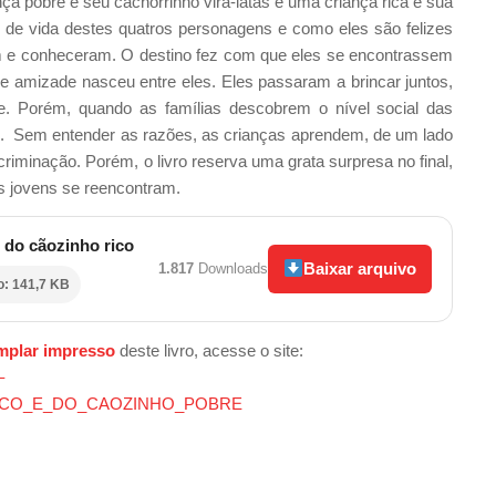
ança pobre e seu cachorrinho vira-latas e uma criança rica e sua
 de vida destes quatros personagens e como eles são felizes
 e conheceram. O destino fez com que eles se encontrassem
amizade nasceu entre eles. Eles passaram a brincar juntos,
de. Porém, quando as famílias descobrem o nível social das
. Sem entender as razões, as crianças aprendem, de um lado
scriminação. Porém, o livro reserva uma grata surpresa no final,
s jovens se reencontram.
 do cãozinho rico
Baixar arquivo
1.817
Downloads
o: 141,7 KB
mplar impresso
deste livro, acesse o site:
–
ICO_E_DO_CAOZINHO_POBRE