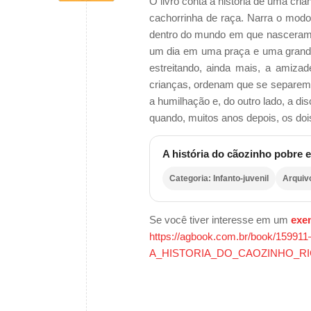
O livro conta a história de uma cri
cachorrinha de raça. Narra o modo
dentro do mundo em que nasceram
um dia em uma praça e uma grande 
estreitando, ainda mais, a amiza
crianças, ordenam que se separem
a humilhação e, do outro lado, a di
quando, muitos anos depois, os doi
A história do cãozinho pobre e
Categoria: Infanto-juvenil
Arquiv
Se você tiver interesse em um
exe
https://agbook.com.br/book/159911
A_HISTORIA_DO_CAOZINHO_R