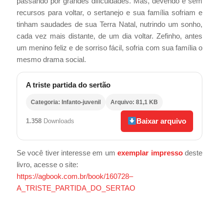
passando por grandes dificuldades. Mas, devendo e sem
recursos para voltar, o sertanejo e sua família sofriam e
tinham saudades de sua Terra Natal, nutrindo um sonho,
cada vez mais distante, de um dia voltar. Zefinho, antes
um menino feliz e de sorriso fácil, sofria com sua família o
mesmo drama social.
A triste partida do sertão
Categoria: Infanto-juvenil
Arquivo: 81,1 KB
Baixar arquivo
1.358
Downloads
Se você tiver interesse em um
exemplar impresso
deste
livro, acesse o site:
https://agbook.com.br/book/160728–
A_TRISTE_PARTIDA_DO_SERTAO