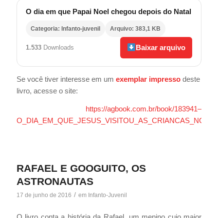
O dia em que Papai Noel chegou depois do Natal
Categoria: Infanto-juvenil
Arquivo: 383,1 KB
Baixar arquivo
1.533
Downloads
Se você tiver interesse em um
exemplar impresso
deste
livro, acesse o site:
https://agbook.com.br/book/183941–
O_DIA_EM_QUE_JESUS_VISITOU_AS_CRIANCAS_NO_NA
RAFAEL E GOOGUITO, OS
ASTRONAUTAS
/
17 de junho de 2016
em
Infanto-Juvenil
O livro conta a história da Rafael, um menino cujo maior