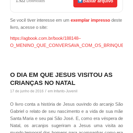
Baixar arquivo
1.922
Downloads
Se você tiver interesse em um
exemplar impresso
deste
livro, acesse o site:
https://agbook.com.br/book/188148–
O_MENINO_QUE_CONVERSAVA_COM_OS_BRINQUEDO
O DIA EM QUE JESUS VISITOU AS
CRIANÇAS NO NATAL
/
17 de junho de 2016
em
Infanto-Juvenil
O livro conta a história de Jesus ouvindo do arcanjo São
Gabriel o relato de seu nascimento e a vida de sua mãe
Santa Maria e seu pai São José. E, como era véspera de
Natal, os arcanjos sugeriram a Jesus uma visita ao
mundo temporal dos homens para acompanhar como era