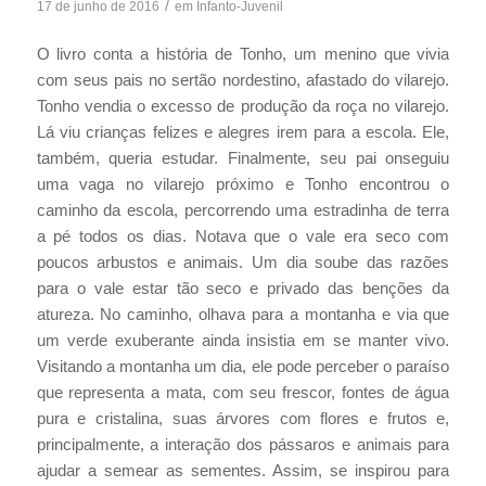
/
17 de junho de 2016
em
Infanto-Juvenil
O livro conta a história de Tonho, um menino que vivia
com seus pais no sertão nordestino, afastado do vilarejo.
Tonho vendia o excesso de produção da roça no vilarejo.
Lá viu crianças felizes e alegres irem para a escola. Ele,
também, queria estudar. Finalmente, seu pai onseguiu
uma vaga no vilarejo próximo e Tonho encontrou o
caminho da escola, percorrendo uma estradinha de terra
a pé todos os dias. Notava que o vale era seco com
poucos arbustos e animais. Um dia soube das razões
para o vale estar tão seco e privado das benções da
atureza. No caminho, olhava para a montanha e via que
um verde exuberante ainda insistia em se manter vivo.
Visitando a montanha um dia, ele pode perceber o paraíso
que representa a mata, com seu frescor, fontes de água
pura e cristalina, suas árvores com flores e frutos e,
principalmente, a interação dos pássaros e animais para
ajudar a semear as sementes. Assim, se inspirou para