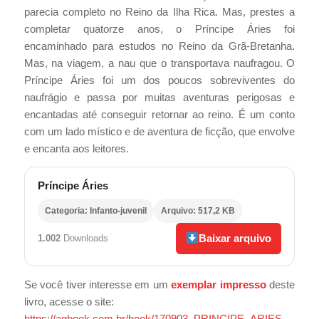
parecia completo no Reino da Ilha Rica. Mas, prestes a
completar quatorze anos, o Príncipe Áries foi
encaminhado para estudos no Reino da Grã-Bretanha.
Mas, na viagem, a nau que o transportava naufragou. O
Príncipe Áries foi um dos poucos sobreviventes do
naufrágio e passa por muitas aventuras perigosas e
encantadas até conseguir retornar ao reino. É um conto
com um lado místico e de aventura de ficção, que envolve
e encanta aos leitores.
Príncipe Áries
Categoria: Infanto-juvenil
Arquivo: 517,2 KB
Baixar arquivo
1.002
Downloads
Se você tiver interesse em um
exemplar impresso
deste
livro, acesse o site:
https://agbook.com.br/book/170903–PRINCIPE_ARIES