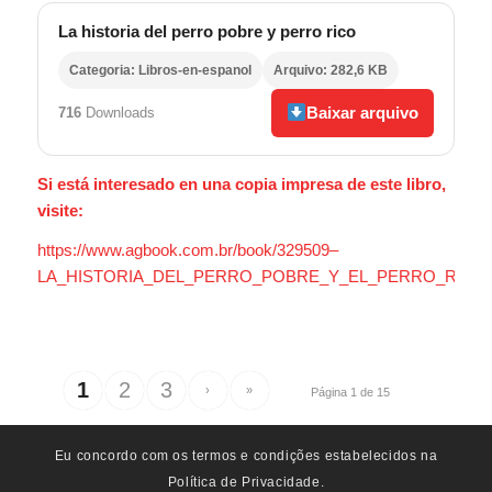
La historia del perro pobre y perro rico
Categoria: Libros-en-espanol
Arquivo: 282,6 KB
Baixar arquivo
716
Downloads
Si está interesado en una copia impresa de este libro,
visite:
https://www.agbook.com.br/book/329509–
LA_HISTORIA_DEL_PERRO_POBRE_Y_EL_PERRO_RICO
1
2
3
›
»
Página 1 de 15
Eu concordo com os termos e condições estabelecidos na
Política de Privacidade.