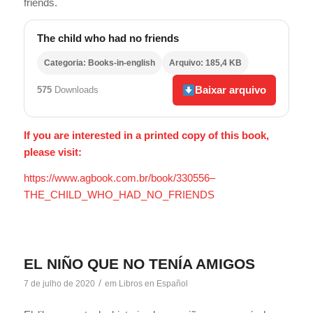
friends.
The child who had no friends
Categoria: Books-in-english
Arquivo: 185,4 KB
Baixar arquivo
575
Downloads
If you are interested in a printed copy of this book,
please visit:
https://www.agbook.com.br/book/330556–
THE_CHILD_WHO_HAD_NO_FRIENDS
EL NIÑO QUE NO TENÍA AMIGOS
/
7 de julho de 2020
em
Libros en Español